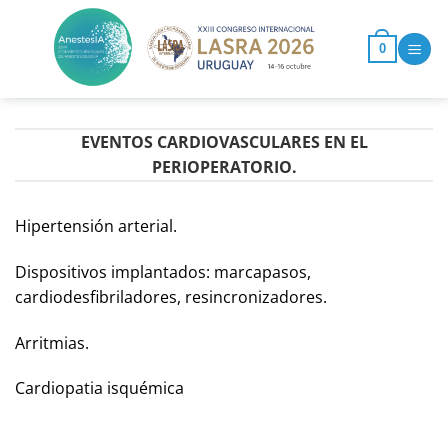
Saltar
al
0
contenido
EVENTOS CARDIOVASCULARES EN EL
PERIOPERATORIO.
Hipertensión arterial.
Dispositivos implantados: marcapasos,
cardiodesfibriladores, resincronizadores.
Arritmias.
Cardiopatia isquémica