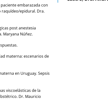
la paciente embarazada con
io raquídeo/epidural. Dra.
gicas post anestesia
ra. Maryana Núñez.
espuestas.
dad materna: escenarios de
 materna en Uruguay. Sepsis
as viscoelásticas de la
bstétrico. Dr. Mauricio