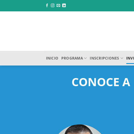
Saltar
al
contenido
INICIO
PROGRAMA
INSCRIPCIONES
INV
CONOCE A 