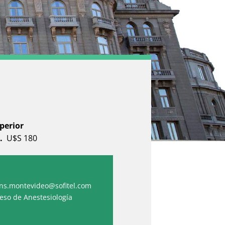
perior
e.
U$S 180
ons.montevideo@sofitel.com
eso de Anestesiología