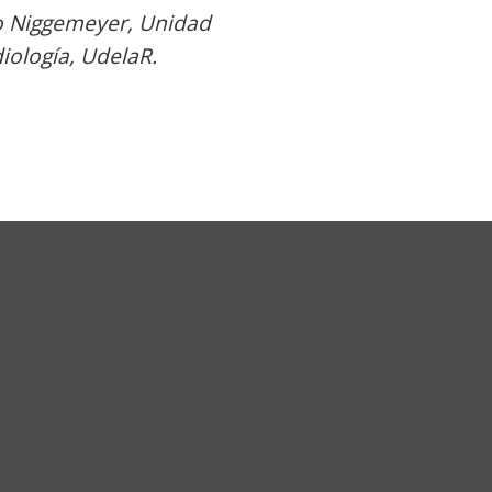
ro Niggemeyer, Unidad
iología, UdelaR.