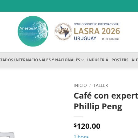
ITADOS INTERNACIONALES Y NACIONALES
INDUSTRIA
POSTERS
AU
INICIO
/
TALLER
Café con expert
Añadir
Phillip Peng
a la
lista
de
deseos
120.00
$
1 hora.