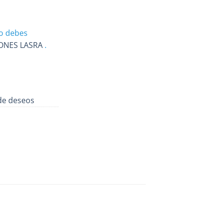
o debes
IONES LASRA
.
 de deseos