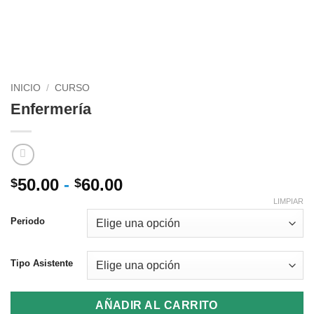
INICIO
/
CURSO
Enfermería
Rango
50.00
-
60.00
$
$
de
LIMPIAR
precios:
Periodo
desde
$50.00
Tipo Asistente
hasta
$60.00
AÑADIR AL CARRITO