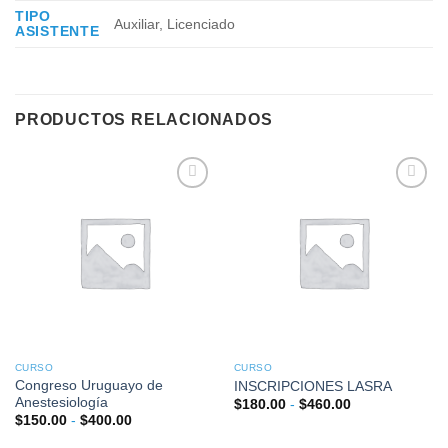
TIPO
Auxiliar, Licenciado
ASISTENTE
PRODUCTOS RELACIONADOS
Añadir
Añadir
a la
a la
lista de
lista de
deseos
deseos
CURSO
CURSO
Congreso Uruguayo de
INSCRIPCIONES LASRA
Anestesiología
Rango
$
180.00
-
$
460.00
de
Rango
$
150.00
-
$
400.00
precios:
de
desde
precios: