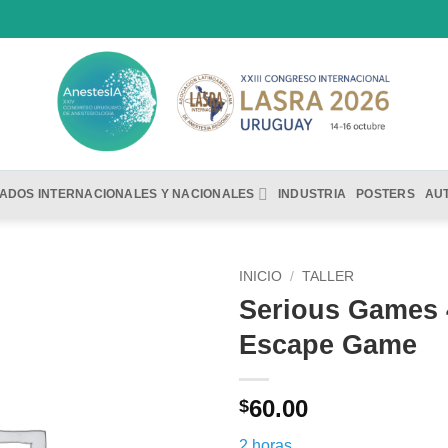
TADOS INTERNACIONALES Y NACIONALES
INDUSTRIA
POSTERS
AU
INICIO
/
TALLER
Serious Games 
Añadir
Escape Game
a la
lista de
deseos
60.00
$
2 horas.