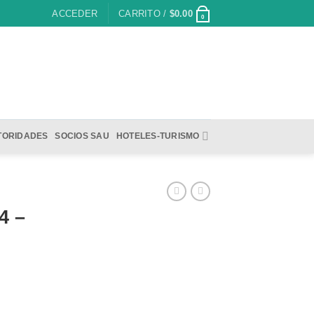
ACCEDER
CARRITO /
$
0.00
0
TORIDADES
SOCIOS SAU
HOTELES-TURISMO
4 –