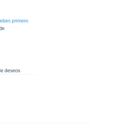
debes primero
de
 de deseos